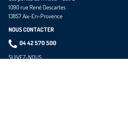
1090 rue René Descartes
13857 Aix-En-Provence
NOUS CONTACTER
04 42 570 500
SUIVEZ-NOUS
NOS DESTINATIONS :
A
B
C
D
E
F
G
H
I
J
K
L
M
N
O
P
Q
R
S
T
V
Z
Conditions générales de vente
-
Mentions légales
-
Politique de confidentialité
-