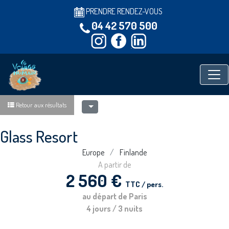
PRENDRE RENDEZ-VOUS
04 42 570 500
Retour aux résultats
Glass Resort
Europe
Finlande
A partir de
2 560 €
TTC / pers.
au départ de Paris
4 jours / 3 nuits